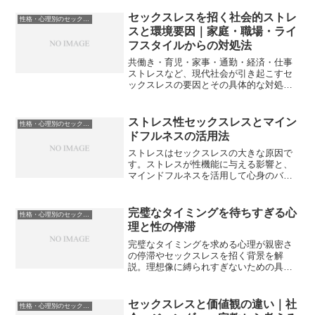
ます。
セックスレスを招く社会的ストレ
性格・心理別のセックスレス克服法
スと環境要因｜家庭・職場・ライ
フスタイルからの対処法
共働き・育児・家事・通勤・経済・仕事
ストレスなど、現代社会が引き起こすセ
ックスレスの要因とその具体的な対処法
を徹底解説します。
ストレス性セックスレスとマイン
性格・心理別のセックスレス克服法
ドフルネスの活用法
ストレスはセックスレスの大きな原因で
す。ストレスが性機能に与える影響と、
マインドフルネスを活用して心身のバラ
ンスを整える方法を詳しく解説します。
完璧なタイミングを待ちすぎる心
性格・心理別のセックスレス克服法
理と性の停滞
完璧なタイミングを求める心理が親密さ
の停滞やセックスレスを招く背景を解
説。理想像に縛られすぎないための具体
的な改善アプローチを紹介します。
セックスレスと価値観の違い｜社
性格・心理別のセックスレス克服法